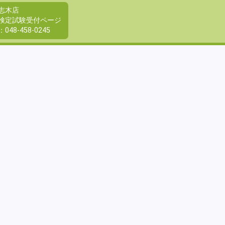
志木店
検定試験受付ページ
：
048-458-0245