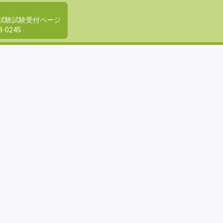
ss認定試験試験受付ページ
8-0245