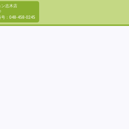
ョン志木店
ジ
番号：
048-458-0245