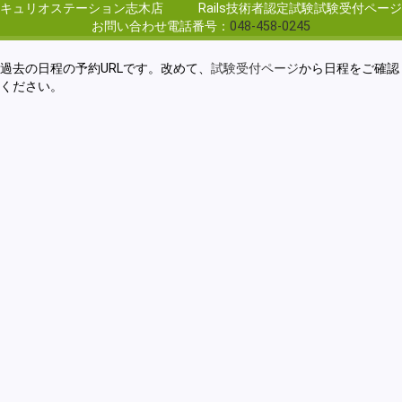
キュリオステーション志木店
Rails技術者認定試験試験受付ページ
お問い合わせ電話番号：
048-458-0245
過去の日程の予約URLです。改めて、
試験受付ページ
から日程をご確認
ください。