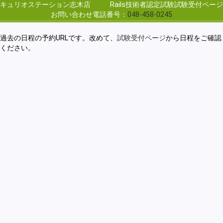
キュリオステーション志木店
Rails技術者認定試験試験受付ページ
お問い合わせ電話番号：
048-458-0245
過去の日程の予約URLです。改めて、
試験受付ページ
から日程をご確認
ください。