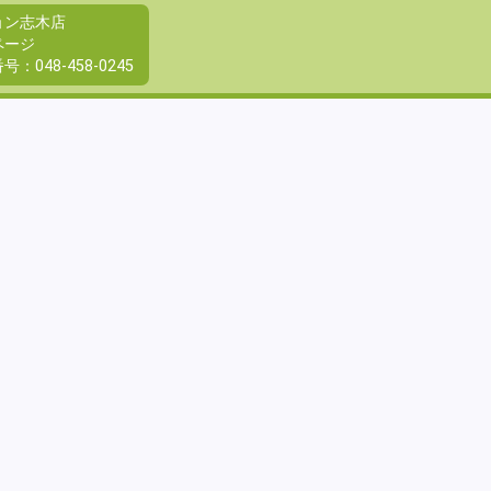
ョン志木店
ページ
番号：
048-458-0245